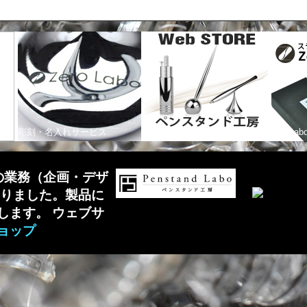
ン
彫刻・名入れサービス
Web STORE ペンスタンド工
ZeroLabo
房
の業務（企画・デザ
わりました。製品に
します。 ウェブサ
ョップ